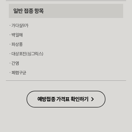
일반 접종 항목
· 가다실9가
· 백일해
· 파상풍
· 대상포진(싱그릭스)
· 간염
· 폐렴구균
예방접종 가격표 확인하기 →