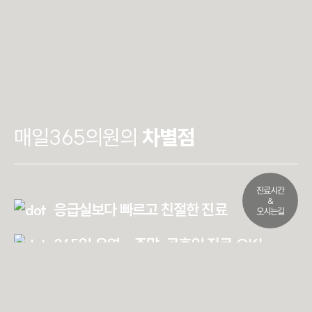
매일365의원의
차별점
진료시간
&
응급실보다 빠르고 친절한 진료
오시는길
365일 운영 – 주말·공휴일 진료 OK!
최신 의료장비 및 신속한 응급처치 가능